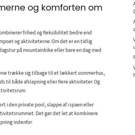
imerne og komforten om
kombinerer frihed og fleksibilitet bedre end
oet og aktiviteterne. Om det er en tidlig
dagstur på mountainbike eller bare en dag med
unne trække sig tilbage til et lækkert sommerhus,
s til både afslapning eller flere aktiviteter. Og
tivitetsrum.
t i den private pool, slappe af i spaen eller
 aktivitetsrummet. Det gør det let at kombinere
apning indenfor.