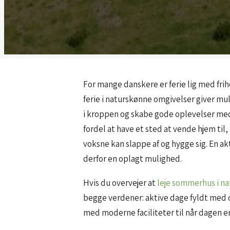
For mange danskere er ferie lig med frihe
ferie i naturskønne omgivelser giver mu
i kroppen og skabe gode oplevelser med
fordel at have et sted at vende hjem til
voksne kan slappe af og hygge sig. En a
derfor en oplagt mulighed.
Hvis du overvejer at
leje sommerhus i n
begge verdener: aktive dage fyldt med
med moderne faciliteter til når dagen 