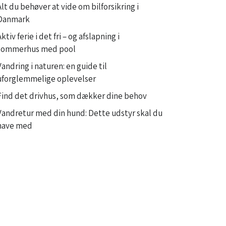
Alt du behøver at vide om bilforsikring i
Danmark
Aktiv ferie i det fri – og afslapning i
sommerhus med pool
Vandring i naturen: en guide til
uforglemmelige oplevelser
Find det drivhus, som dækker dine behov
Vandretur med din hund: Dette udstyr skal du
have med