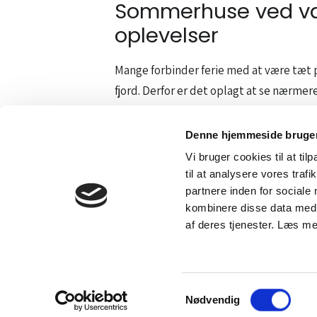
Sommerhuse ved van
oplevelser
Mange forbinder ferie med at være tæt p
fjord. Derfor er det oplagt at se nærmer
kombinere det aktive udeliv med en for
gåture langs stranden.
Denne hjemmeside bruger
Vi bruger cookies til at til
Hvis du gerne vil være tæt på både natur
til at analysere vores tra
sommerhuse ved kysten med masser af pl
partnere inden for sociale
faciliteter. Det gør det nemt at holde en
kombinere disse data med a
centrum – og hvor hele gruppen kan få de
af deres tjenester. Læs 
Sommerhuse er mere
sove
Samtykkevalg
Nødvendig