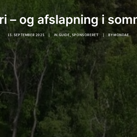
 fri – og afslapning i 
15. SEPTEMBER 2025
|
IN
GUIDE
,
SPONSORERET
|
BY
MONDAE