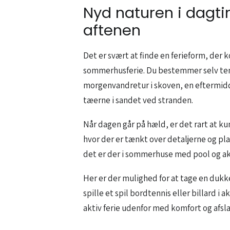
Nyd naturen i dagt
aftenen
Det er svært at finde en ferieform, der 
sommerhusferie. Du bestemmer selv temp
morgenvandretur i skoven, en eftermid
tæerne i sandet ved stranden.
Når dagen går på hæld, er det rart at k
hvor der er tænkt over detaljerne og plad
det er der i sommerhuse med pool og ak
Her er der mulighed for at tage en dukker
spille et spil bordtennis eller billard i
aktiv ferie udenfor med komfort og afsl