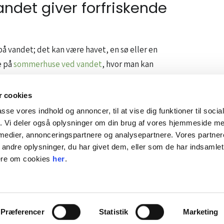
det giver forfriskende
å vandet; det kan være havet, en sø eller en
e på
sommerhuse ved vandet
, hvor man kan
friskende svømmetur, fisketure eller bare lange
 cookies
passe vores indhold og annoncer, til at vise dig funktioner til soci
 og strand, kan du finde flere luksus-
fik. Vi deler også oplysninger om din brug af vores hjemmeside m
ads til familie og venner samt luksuriøse
 medier, annonceringspartnere og analysepartnere. Vores partne
 ferie, hvor både eventyr og afslapning er i
ndre oplysninger, du har givet dem, eller som de har indsamlet 
t ud af ferien, de ønsker.
mere om cookies
her
.
 end bare et sted at
Præferencer
Statistik
Marketing