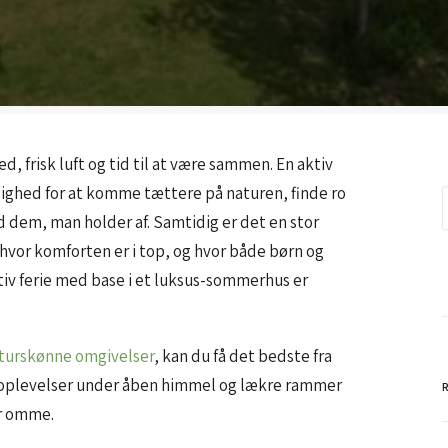
d, frisk luft og tid til at være sammen. En aktiv
lighed for at komme tættere på naturen, finde ro
 dem, man holder af. Samtidig er det en stor
, hvor komforten er i top, og hvor både børn og
ktiv ferie med base i et luksus-sommerhus er
aturskønne omgivelser
, kan du få det bedste fra
 oplevelser under åben himmel og lækre rammer
er omme.